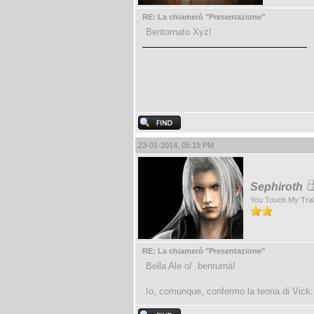
RE: La chiamerò "Presentazione"
Bentornato Xyz!
23-01-2014, 05:19 PM
Sephiroth
You Touch My Tral
RE: La chiamerò "Presentazione"
Bella Ale o/ benturnà!
Io, comunque, confermo la teoria di Vick: 