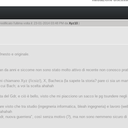
dificato l'ultima volta il: 23-01-2014 03:48 PM da
Xyz10
.
)
Onesto e originale.
CFan da anni e siccome non sono stato molto attivo di recente non conosco p
i chiamano Xyz (/ìcsiz/), X, Bacheca (la sapete la storia? pare ci sia un ma
a cui Bach; a voi la scelta ahahah
a del Gdr, e ciò è bello, visto che mi piacciono un sacco le pg tsundere negl
re visto che tra studio (ingegneria informatica, bleah ingegneria) e lavoro (w
 ahahah
 gdr, nuova guerriera", così senza motivo (?), ma non sono nemmeno sicuro di c