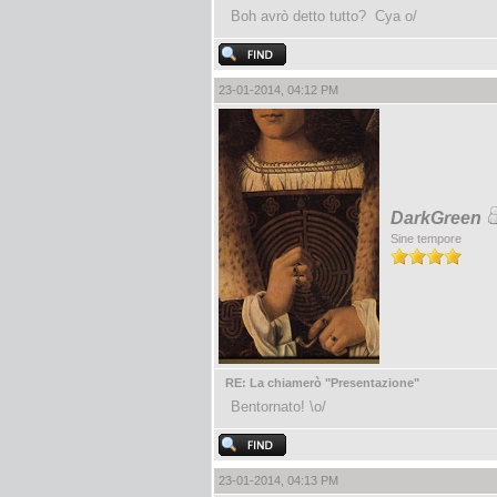
Boh avrò detto tutto? Cya o/
23-01-2014, 04:12 PM
DarkGreen
Sine tempore
RE: La chiamerò "Presentazione"
Bentornato! \o/
23-01-2014, 04:13 PM