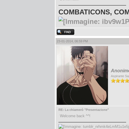
COMBATICONS, COM
23-01-2014, 06:59 PM
Anonimo
Aspirante Sa
RE: La chiamerò "Presentazione"
Welcome back ^^!