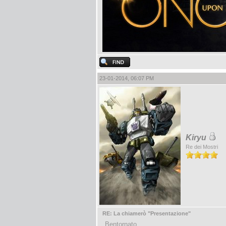
23-01-2014, 06:07 PM
Kiryu
Re dei Mostri
RE: La chiamerò "Presentazione"
Bentornato.