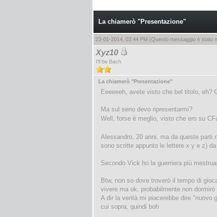
La chiamerò "Presentazione"
23-01-2014, 03:44 PM
(Questo messaggio è stato mo
Xyz10
I'll be Bach.
La chiamerò "Presentazione"
Eeeeeeh, avete visto che bel titolo, eh? 
Ma sul serio devo ripresentarmi?
Well, forse è meglio, visto che ero su 
Alessandro, 20 anni, ma da queste parti m
sono scritte appunto le lettere x y e z) d
Secondo Vick ho la guerriera più mestruat
Btw, non so dove troverò il tempo di gioca
vivere ma ok, probabilmente non dormirò
A dir la verità mi piacerebbe dire "nuovo
cui sopra, quindi boh