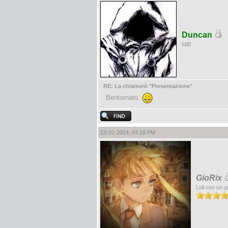
Duncan
MiB
RE: La chiamerò "Presentazione"
Bentornato.
23-01-2014, 04:18 PM
GioRix
Loli con un g