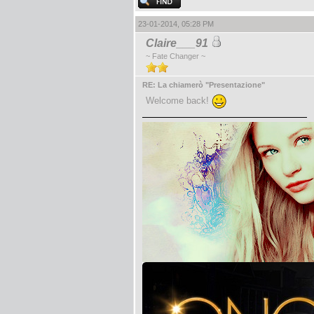
23-01-2014, 05:28 PM
Claire___91
~ Fate Changer ~
RE: La chiamerò "Presentazione"
Welcome back!