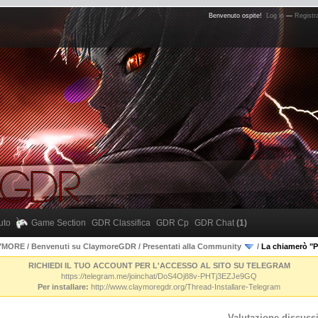
Benvenuto ospite!
Log in
—
Registra
uto
Game Section
GDR Classifica
GDR Cp
GDR Chat
(1)
AYMORE
/
Benvenuti su ClaymoreGDR
/
Presentati alla Community
/
La chiamerò "P
RICHIEDI IL TUO ACCOUNT PER L'ACCESSO AL SITO SU TELEGRAM
https://telegram.me/joinchat/DoS4Oj88v-PHTj3EZJe9GQ
Per installare:
http://www.claymoregdr.org/Thread-Installare-Telegram
Valutazione discuss