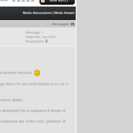
Modo discussione
|
Modo lineare
Messaggio:
#1
Messaggi: 7
Registrato: Jan 2014
Reputazione:
raticamente nessuno
nga dove c'è una certa bacheca su cui ci
i anime ahaha
eb developer) ho a malapena il tempo di
ontinuare per molto visti i problemi di