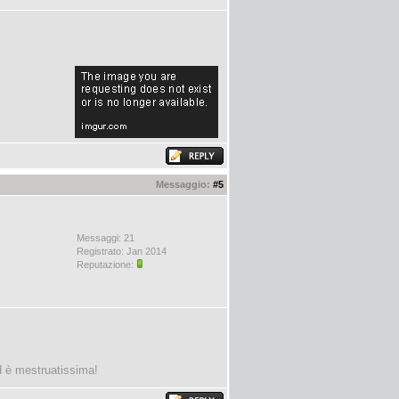
Messaggio:
#5
Messaggi: 21
Registrato: Jan 2014
Reputazione:
ed è mestruatissima!