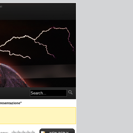
ti
resentazione"
ione: